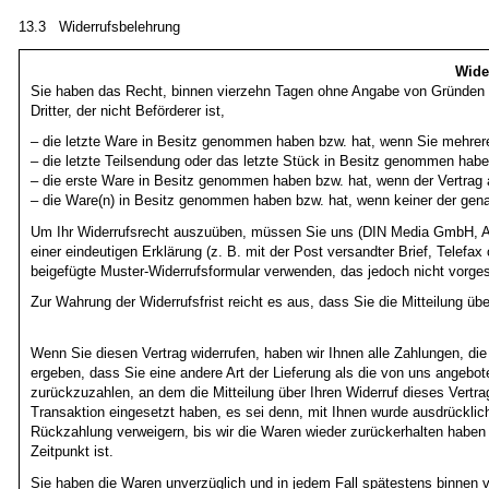
13.3 Widerrufsbelehrung
Wide
Sie haben das Recht, binnen vierzehn Tagen ohne Angabe von Gründen di
Dritter, der nicht Beförderer ist,
– die letzte Ware in Besitz genommen haben bzw. hat, wenn Sie mehrere 
– die letzte Teilsendung oder das letzte Stück in Besitz genommen habe
– die erste Ware in Besitz genommen haben bzw. hat, wenn der Vertrag a
– die Ware(n) in Besitz genommen haben bzw. hat, wenn keiner der genan
Um Ihr Widerrufsrecht auszuüben, müssen Sie uns (DIN Media GmbH, Am
einer eindeutigen Erklärung (z. B. mit der Post versandter Brief, Telefax
beigefügte Muster-Widerrufsformular verwenden, das jedoch nicht vorges
Zur Wahrung der Widerrufsfrist reicht es aus, dass Sie die Mitteilung üb
Wenn Sie diesen Vertrag widerrufen, haben wir Ihnen alle Zahlungen, die
ergeben, dass Sie eine andere Art der Lieferung als die von uns angebo
zurückzuzahlen, an dem die Mitteilung über Ihren Widerruf dieses Vertr
Transaktion eingesetzt haben, es sei denn, mit Ihnen wurde ausdrücklic
Rückzahlung verweigern, bis wir die Waren wieder zurückerhalten haben
Zeitpunkt ist.
Sie haben die Waren unverzüglich und in jedem Fall spätestens binnen 