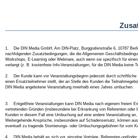
Zusa
1. Die DIN Media GmbH, Am DIN-Platz, Burggrafenstraße 6, 10787 Berlin
nachfolgenden Zusatzbedingungen, die die Allgemeinen Geschäftsbedingu
Workshops, E-Learning oder Webinare, auch wenn sie spezifisch für einen 
verlangt (z. B. kostenfreie Info-Veranstaltungen, für die DIN Media keine 
2. Der Kunde kann vor Veranstaltungsbeginn jederzeit durch schriftliche E
einen Ersatzteilnehmer stellt, der an Stelle des Kunden die Teilnahmege
DIN Media angebotene Veranstaltung innerhalb eines Jahres umbuchen.
3. Entgeltfreie Veranstaltungen kann DIN Media nach eigenem freiem Erm
vertretenden Gründen (insbesondere bei Erkrankung von Referenten oder 
Kunden in diesem Fall eine Umbuchung auf eine andere Veranstaltung an,
Weitergehende Ansprüche, insbesondere auf Schadensersatz, können aus 
eventuell zu tragende Stornierungs- oder Umbuchungsgebühren für vom Ku
4. DIN Media behält es sich vor, einzelne Vorträge, Referenten und/oder 