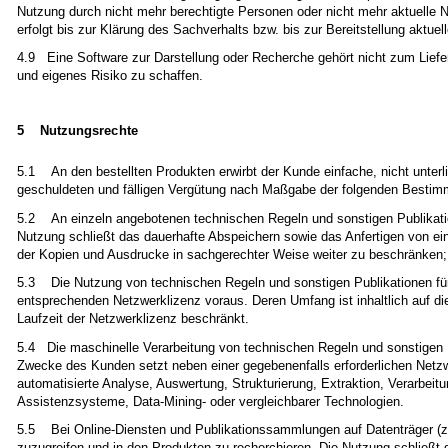
Nutzung durch nicht mehr berechtigte Personen oder nicht mehr aktuelle N
erfolgt bis zur Klärung des Sachverhalts bzw. bis zur Bereitstellung aktue
4.9 Eine Software zur Darstellung oder Recherche gehört nicht zum Liefe
und eigenes Risiko zu schaffen.
5 Nutzungsrechte
5.1 An den bestellten Produkten erwirbt der Kunde einfache, nicht unterl
geschuldeten und fälligen Vergütung nach Maßgabe der folgenden Besti
5.2 An einzeln angebotenen technischen Regeln und sonstigen Publikation
Nutzung schließt das dauerhafte Abspeichern sowie das Anfertigen von ei
der Kopien und Ausdrucke in sachgerechter Weise weiter zu beschränken; a
5.3 Die Nutzung von technischen Regeln und sonstigen Publikationen für 
entsprechenden Netzwerklizenz voraus. Deren Umfang ist inhaltlich auf die
Laufzeit der Netzwerklizenz beschränkt.
5.4 Die maschinelle Verarbeitung von technischen Regeln und sonstigen Pub
Zwecke des Kunden setzt neben einer gegebenenfalls erforderlichen Netzwe
automatisierte Analyse, Auswertung, Strukturierung, Extraktion, Verarbeit
Assistenzsysteme, Data-Mining- oder vergleichbarer Technologien.
5.5 Bei Online-Diensten und Publikationssammlungen auf Datenträger (z. 
zuzugreifen und in den Produkten zu recherchieren. Die Nutzung schließt