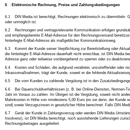
6 Elektronische Rechnung, Preise und Zahlungsbedingungen
6.1 DIN Media ist berechtigt, Rechnungen elektronisch zu übermitteln. G
oder unmöglich ist.
6.2 Rechnungen und vertragsrelevante Kommunikation erfolgen grundsätzlic
und empfangsbereite E-Mail-Adresse für den Rechnungsversand bereitzustell
hinterlegte E-Mail-Adresse als maßgeblicher Kommunikationsweg.
6.3 Kommt der Kunde seiner Verpflichtung zur Bereitstellung oder Aktuali
die hinterlegte E-Mail-Adresse dauerhaft nicht erreichbar, ist DIN Media b
Adresse ganz oder teilweise vorübergehend zu sperren oder zu deaktiviere
6.4 Kosten und Schäden, die aufgrund veralteter, unzutreffender oder ni
Inkassomaßnahmen, trägt der Kunde, soweit er die fehlende Aktualisierung
6.5 Die vom Kunden zu zahlende Vergütung ist in den Zusatzbedingungen fe
6.6 Bei Dauerschuldverhältnissen (z. B. bei Online-Diensten, Normen-Tic
Jahr im Voraus zu zahlen. Im Übrigen ist die Vergütung, soweit nicht and
Mahnkosten in Höhe von mindestens 5,00 Euro (es sei denn, der Kunde we
sind) sowie Verzugszinsen in gesetzlicher Höhe berechnet. Falls DIN Med
6.7 Gerät der Kunde in Zahlungsverzug oder werden DIN Media Umstände b
Insolvenz), ist DIN Media berechtigt, noch ausstehende Lieferungen zurüc
Rechnungsbetrages ausgeliefert.