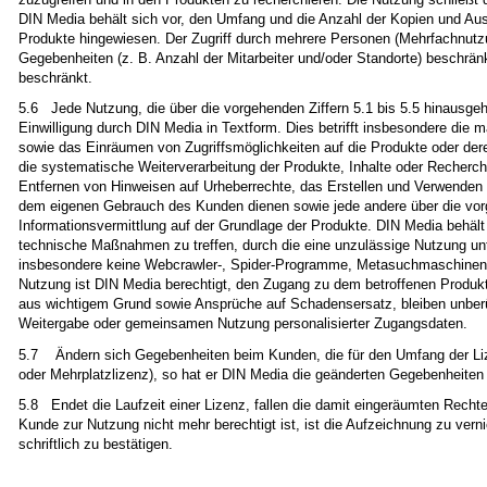
DIN Media behält sich vor, den Umfang und die Anzahl der Kopien und Aus
Produkte hingewiesen. Der Zugriff durch mehrere Personen (Mehrfachnutzung
Gegebenheiten (z. B. Anzahl der Mitarbeiter und/oder Standorte) beschränk
beschränkt.
5.6 Jede Nutzung, die über die vorgehenden Ziffern 5.1 bis 5.5 hinausgeh
Einwilligung durch DIN Media in Textform. Dies betrifft insbesondere die m
sowie das Einräumen von Zugriffsmöglichkeiten auf die Produkte oder dere
die systematische Weiterverarbeitung der Produkte, Inhalte oder Recherch
Entfernen von Hinweisen auf Urheberrechte, das Erstellen und Verwenden 
dem eigenen Gebrauch des Kunden dienen sowie jede andere über die vorg
Informationsvermittlung auf der Grundlage der Produkte. DIN Media behält
technische Maßnahmen zu treffen, durch die eine unzulässige Nutzung un
insbesondere keine Webcrawler-, Spider-Programme, Metasuchmaschinen ode
Nutzung ist DIN Media berechtigt, den Zugang zu dem betroffenen Produk
aus wichtigem Grund sowie Ansprüche auf Schadensersatz, bleiben unberühr
Weitergabe oder gemeinsamen Nutzung personalisierter Zugangsdaten.
5.7 Ändern sich Gegebenheiten beim Kunden, die für den Umfang der Lizen
oder Mehrplatzlizenz), so hat er DIN Media die geänderten Gegebenheiten 
5.8 Endet die Laufzeit einer Lizenz, fallen die damit eingeräumten Recht
Kunde zur Nutzung nicht mehr berechtigt ist, ist die Aufzeichnung zu ve
schriftlich zu bestätigen.