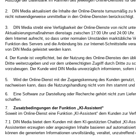
Auszüge der Datenbank im Rahmen des jeweiligen Online-Dienstes für die
2. DIN Media aktualisiert die Inhalte der Online-Dienste turnusmäßig zu 
nicht notwendigerweise unmittelbar in den Online-Diensten berücksichtigt. 
3. DIN Media strebt eine Verfügbarkeit der Online-Dienste von nicht unte
Aktualisierungsmaßnahmen dienstags zwischen 17:00 Uhr und 24:00 Uhr. W
dem Internet aufrecht, so dass unter normalen Umständen marktübliche V
Funktion des Servers und die Anbindung bis zur Internet-Schnittstelle ver
von DIN Media geleistet werden kann.
4. Der Kunde ist verpflichtet, bei der Nutzung des Online-Dienstes den ü
Dritte weiterzugeben und vor dem unberechtigten Zugriff durch Dritte zu s
vorzubeugen. Der Kunde wird DIN Media unverzüglich informieren, sofern 
5. Wird der Online-Dienst mit der Zugangskennung des Kunden genutzt,
nachweisen kann, dass die Nutzungshandlung nicht vom ihm stammt und er
6. Eine Software zur Darstellung oder Recherche gehört nicht zum Liefe
schaffen.
7.
Zusatzbedingungen der Funktion „KI-Assistent“
Soweit im Online-Dienst eine Funktion „KI-Assistent“ dem Kunden zur Verf
7.1 DIN Media bietet dem Kunden mit dem KI-gestützten Chatbot „KI-Assi
Assistenten erzeugten oder angezeigten Inhalte basieren auf automatisie
können die generierten Informationen unvollständig, veraltet, unzutreffen