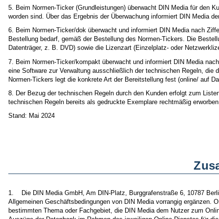
5. Beim Normen-Ticker (Grundleistungen) überwacht DIN Media für den 
worden sind. Über das Ergebnis der Überwachung informiert DIN Media de
6. Beim Normen-Ticker/dok überwacht und informiert DIN Media nach Ziffer
Bestellung bedarf, gemäß der Bestellung des Normen-Tickers. Die Bestellu
Datenträger, z. B. DVD) sowie die Lizenzart (Einzelplatz- oder Netzwerkli
7. Beim Normen-Ticker/kompakt überwacht und informiert DIN Media nach Z
eine Software zur Verwaltung ausschließlich der technischen Regeln, die de
Normen-Tickers legt die konkrete Art der Bereitstellung fest (online/ auf D
8. Der Bezug der technischen Regeln durch den Kunden erfolgt zum Listenpr
technischen Regeln bereits als gedruckte Exemplare rechtmäßig erworben h
Stand: Mai 2024
Zusa
1. Die DIN Media GmbH, Am DIN-Platz, Burggrafenstraße 6, 10787 Berlin 
Allgemeinen Geschäftsbedingungen von DIN Media vorrangig ergänzen. O
bestimmten Thema oder Fachgebiet, die DIN Media dem Nutzer zum Online-Z