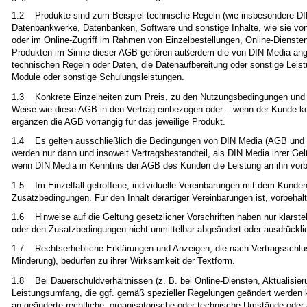
1.2 Produkte sind zum Beispiel technische Regeln (wie insbesondere DIN
Datenbankwerke, Datenbanken, Software und sonstige Inhalte, wie sie von
oder im Online-Zugriff im Rahmen von Einzelbestellungen, Online-Dienst
Produkten im Sinne dieser AGB gehören außerdem die von DIN Media ange
technischen Regeln oder Daten, die Datenaufbereitung oder sonstige Le
Module oder sonstige Schulungsleistungen.
1.3 Konkrete Einzelheiten zum Preis, zu den Nutzungsbedingungen und zu
Weise wie diese AGB in den Vertrag einbezogen oder – wenn der Kunde ke
ergänzen die AGB vorrangig für das jeweilige Produkt.
1.4 Es gelten ausschließlich die Bedingungen von DIN Media (AGB und
werden nur dann und insoweit Vertragsbestandteil, als DIN Media ihrer Gel
wenn DIN Media in Kenntnis der AGB des Kunden die Leistung an ihn vorbe
1.5 Im Einzelfall getroffene, individuelle Vereinbarungen mit dem Kund
Zusatzbedingungen. Für den Inhalt derartiger Vereinbarungen ist, vorbehal
1.6 Hinweise auf die Geltung gesetzlicher Vorschriften haben nur klarstel
oder den Zusatzbedingungen nicht unmittelbar abgeändert oder ausdrückl
1.7 Rechtserhebliche Erklärungen und Anzeigen, die nach Vertragsschlu
Minderung), bedürfen zu ihrer Wirksamkeit der Textform.
1.8 Bei Dauerschuldverhältnissen (z. B. bei Online-Diensten, Aktualisie
Leistungsumfang, die ggf. gemäß spezieller Regelungen geändert werden
an geänderte rechtliche, organisatorische oder technische Umstände oder 