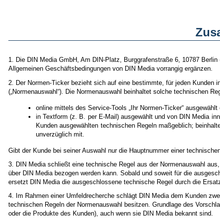
Zus
1. Die DIN Media GmbH, Am DIN-Platz, Burggrafenstraße 6, 10787 Berlin (
Allgemeinen Geschäftsbedingungen von DIN Media vorrangig ergänzen.
2. Der Normen-Ticker bezieht sich auf eine bestimmte, für jeden Kunden 
(„Normenauswahl“). Die Normenauswahl beinhaltet solche technischen Re
online mittels des Service-Tools „Ihr Normen-Ticker“ ausgewählt
in Textform (z. B. per E-Mail) ausgewählt und von DIN Media in
Kunden ausgewählten technischen Regeln maßgeblich; beinhaltet
unverzüglich mit.
Gibt der Kunde bei seiner Auswahl nur die Hauptnummer einer technischen
3. DIN Media schließt eine technische Regel aus der Normenauswahl aus, 
über DIN Media bezogen werden kann. Sobald und soweit für die ausgesch
ersetzt DIN Media die ausgeschlossene technische Regel durch die Ersat
4. Im Rahmen einer Umfeldrecherche schlägt DIN Media dem Kunden zweim
technischen Regeln der Normenauswahl besitzen. Grundlage des Vorschlag
oder die Produkte des Kunden), auch wenn sie DIN Media bekannt sind.