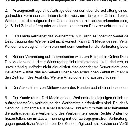
die Allgemeinen Geschäftsbedingungen von DIN Media vorrangig ergänzen
2. Anzeigenaufträge sind Aufträge des Kunden über die Schaltung eines W
gedruckter Form oder auf Internetseiten wie zum Beispiel in Online-Dienst
Werbemittel, die aufgrund ihrer Gestaltung nicht als solche erkennbar sin
(z. B. bei Zeitschriften) oder an einem bestimmten Platz besteht nur nach 
3. DIN Media verbreitet das Werbemittel nur, wenn es inhaltlich weder
Beauftragung das Werbemittel nicht vorlegt, kann DIN Media dessen Verb
Kunden unverzüglich informieren und dem Kunden für die Verbreitung berei
4. Bei der Verbreitung auf Internetseiten wie zum Beispiel in Online-Die
DIN Media verletzt diese Wiedergabepflicht insbesondere nicht dadurch, 
unvollständig und/oder nicht aktualisiert sind oder der Ad-Server nicht lä
Bei einem Ausfall des Ad-Servers über einen erheblichen Zeitraum (mehr a
den Zeitraum des Ausfalls. Weitere Ansprüche sind ausgeschlossen.
5. Der Ausschluss von Mitbewerbern des Kunden bedarf einer besonderen sc
6. Der Kunde räumt DIN Media an den Werbemitteln diejenigen örtlich unbe
auftragsgemäßen Verbreitung des Werbemittels erforderlich sind. Bei der 
Sendung, Entnahme aus einer Datenbank und Abruf mittels aller bekannte
die auftragsgemäße Verbreitung des Werbemittels weder Rechte Dritter noc
freizustellen, die im Zusammenhang mit der auftragsgemäßen Verbreitung
gegen gesetzliche Vorschriften. Der Kunde trägt auch die Kosten der Verö