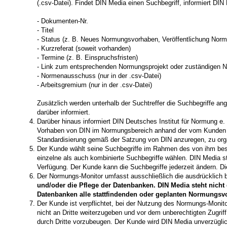
(.csv-Datei). Findet DIN Media einen Suchbegriff, informiert DI
- Dokumenten-Nr.
- Titel
- Status (z. B. Neues Normungsvorhaben, Veröffentlichung Norm
- Kurzreferat (soweit vorhanden)
- Termine (z. B. Einspruchsfristen)
- Link zum entsprechenden Normungsprojekt oder zuständigen
- Normenausschuss (nur in der .csv-Datei)
- Arbeitsgremium (nur in der .csv-Datei)
Zusätzlich werden unterhalb der Suchtreffer die Suchbegriffe ang
darüber informiert.
Darüber hinaus informiert DIN Deutsches Institut für Normung e
Vorhaben von DIN im Normungsbereich anhand der vom Kunden g
Standardisierung gemäß der Satzung von DIN anzuregen, zu orga
Der Kunde wählt seine Suchbegriffe im Rahmen des von ihm best
einzelne als auch kombinierte Suchbegriffe wählen. DIN Media s
Verfügung. Der Kunde kann die Suchbegriffe jederzeit ändern. 
Der Normungs-Monitor umfasst ausschließlich die ausdrücklich 
und/oder die Pflege der Datenbanken. DIN Media steht nicht
Datenbanken alle stattfindenden oder geplanten Normungsvor
Der Kunde ist verpflichtet, bei der Nutzung des Normungs-Moni
nicht an Dritte weiterzugeben und vor dem unberechtigten Zugrif
durch Dritte vorzubeugen. Der Kunde wird DIN Media unverzüglic