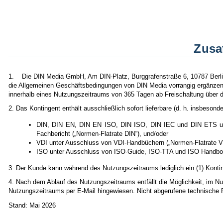
Zusa
1. Die DIN Media GmbH, Am DIN-Platz, Burggrafenstraße 6, 10787 Berlin 
die Allgemeinen Geschäftsbedingungen von DIN Media vorrangig ergänzen. 
innerhalb eines Nutzungszeitraums von 365 Tagen ab Freischaltung über d
2. Das Kontingent enthält ausschließlich sofort lieferbare (d. h. insbes
DIN, DIN EN, DIN EN ISO, DIN ISO, DIN IEC und DIN ETS unt
Fachbericht („Normen-Flatrate DIN“), und/oder
VDI unter Ausschluss von VDI-Handbüchern („Normen-Flatrate VD
ISO unter Ausschluss von ISO-Guide, ISO-TTA und ISO Handboo
3. Der Kunde kann während des Nutzungszeitraums lediglich ein (1) Konti
4. Nach dem Ablauf des Nutzungszeitraums entfällt die Möglichkeit, im 
Nutzungszeitraums per E-Mail hingewiesen. Nicht abgerufene technische 
Stand: Mai 2026