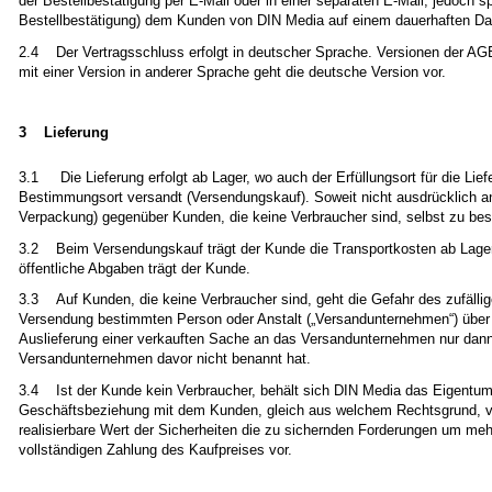
der Bestellbestätigung per E-Mail oder in einer separaten E-Mail, jedoch
Bestellbestätigung) dem Kunden von DIN Media auf einem dauerhaften Dat
2.4 Der Vertragsschluss erfolgt in deutscher Sprache. Versionen der AG
mit einer Version in anderer Sprache geht die deutsche Version vor.
3 Lieferung
3.1 Die Lieferung erfolgt ab Lager, wo auch der Erfüllungsort für die Lie
Bestimmungsort versandt (Versendungskauf). Soweit nicht ausdrücklich an
Verpackung) gegenüber Kunden, die keine Verbraucher sind, selbst zu be
3.2 Beim Versendungskauf trägt der Kunde die Transportkosten ab Lager
öffentliche Abgaben trägt der Kunde.
3.3 Auf Kunden, die keine Verbraucher sind, geht die Gefahr des zufällig
Versendung bestimmten Person oder Anstalt („Versandunternehmen“) über (
Auslieferung einer verkauften Sache an das Versandunternehmen nur dan
Versandunternehmen davor nicht benannt hat.
3.4 Ist der Kunde kein Verbraucher, behält sich DIN Media das Eigentum
Geschäftsbeziehung mit dem Kunden, gleich aus welchem Rechtsgrund, vor
realisierbare Wert der Sicherheiten die zu sichernden Forderungen um me
vollständigen Zahlung des Kaufpreises vor.