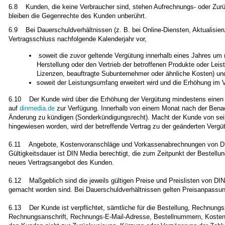
6.8 Kunden, die keine Verbraucher sind, stehen Aufrechnungs- oder Zurückb
bleiben die Gegenrechte des Kunden unberührt.
6.9 Bei Dauerschuldverhältnissen (z. B. bei Online-Diensten, Aktualisie
Vertragsschluss nachfolgende Kalenderjahr vor,
soweit die zuvor geltende Vergütung innerhalb eines Jahres um n
Herstellung oder den Vertrieb der betroffenen Produkte oder Leis
Lizenzen, beauftragte Subunternehmer oder ähnliche Kosten) un
soweit der Leistungsumfang erweitert wird und die Erhöhung im V
6.10 Der Kunde wird über die Erhöhung der Vergütung mindestens einen Mo
auf
dinmedia.de
zur Verfügung. Innerhalb von einem Monat nach der Benachr
Änderung zu kündigen (Sonderkündigungsrecht). Macht der Kunde von sein
hingewiesen worden, wird der betreffende Vertrag zu der geänderten Vergüt
6.11 Angebote, Kostenvoranschläge und Vorkassenabrechnungen von DIN 
Gültigkeitsdauer ist DIN Media berechtigt, die zum Zeitpunkt der Bestellu
neues Vertragsangebot des Kunden.
6.12 Maßgeblich sind die jeweils gültigen Preise und Preislisten von DIN
gemacht worden sind. Bei Dauerschuldverhältnissen gelten Preisanpassun
6.13 Der Kunde ist verpflichtet, sämtliche für die Bestellung, Rechnungss
Rechnungsanschrift, Rechnungs-E-Mail-Adresse, Bestellnummern, Kostenst