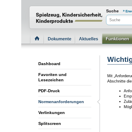
Normenportal Barrierefreiheit
Suche
Erw
Dokumente
Aktuelles
Funktionen
Wichti
Dashboard
Favoriten und
Mit „Anforderu
Lesezeichen
Abschnitte die
PDF-Druck
Anfo
Empf
Normenanforderungen
Zuläs
Mögl
Verlinkungen
Splitscreen