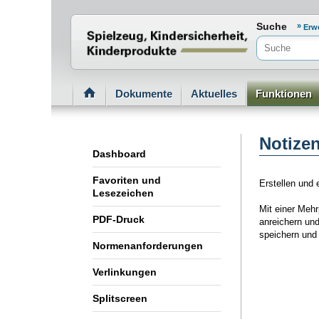
Normenportal Barrierefreiheit
Suche
Erw
Dokumente
Aktuelles
Funktionen
Notizen
Dashboard
Favoriten und
Erstellen und 
Lesezeichen
Mit einer Meh
PDF-Druck
anreichern un
speichern und 
Normenanforderungen
Verlinkungen
Splitscreen