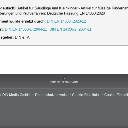
 (deutsch):
Artikel für Säuglinge und Kleinkinder - Artikel für flüssige Kindern
derungen und Prüfverfahren; Deutsche Fassung EN 14350:2020
ent wurde ersetzt durch:
DIN EN 14350 :2023-12
zt:
DIN EN 14350-1 :2004-11
DIN EN 14350-2 :2004-11
usgeber:
DIN e. V.
ZUM SEITENANFANG
r DIN Media GmbH
Datenschutzhinweis
Cookie-Richtlinie
Cookie-Einstel