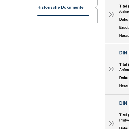
Titel
Historische Dokumente
Anfor
Dokum
Erset
Hera
DIN
Titel
Anfor
Dokum
Hera
DIN
Titel
Prüfv
Dokum