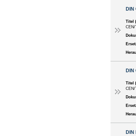
DIN
Titel
CEN/
Dokum
Erset
Hera
DIN
Titel
CEN/
Dokum
Erset
Hera
DIN